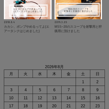
2018.8.4
2019.3.25
カカシ、ポンプやめるってよ(エ
MSS−20のスコープを射撃用と狩
アータンクはじめました)
猟用に別けました
2026年8月
月
火
水
木
金
土
日
1
2
3
4
5
6
7
8
9
10
11
12
13
14
15
16
17
18
19
20
21
22
23