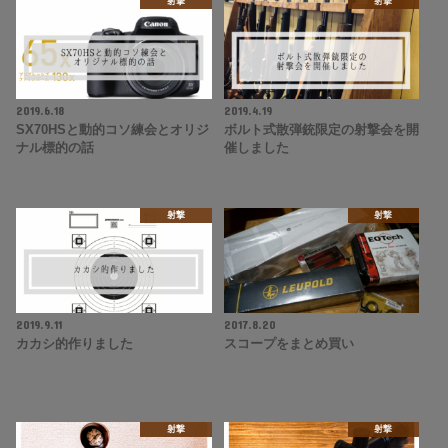
射撃
射撃
2019.6.18
2019.4.19
SX70HSと動的コソ練会とオリジ
ボルト式散弾銃限定の射撃会を開
ナル標的の話
催しました
射撃
射撃
2019.9.11
2017.8.20
カカシ的作りました
スコープをまとめ買い
射撃
射撃