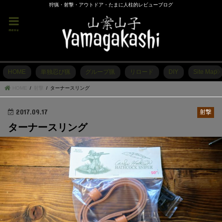
狩猟・射撃・アウトドア・たまに人柱的レビューブログ
menu
HOME
単独忍び猟
グループ猟
リロード
DIY
Site Map
HOME
射撃
ターナースリング
2017.09.17
射撃
ターナースリング