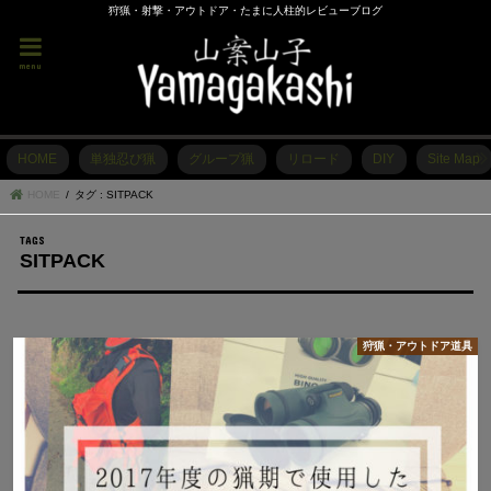
狩猟・射撃・アウトドア・たまに人柱的レビューブログ
menu
HOME
単独忍び猟
グループ猟
リロード
DIY
Site Map
HOME
タグ : SITPACK
SITPACK
狩猟・アウトドア道具