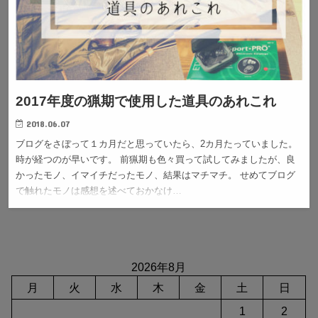
2017年度の猟期で使用した道具のあれこれ
2018.06.07
ブログをさぼって１カ月だと思っていたら、2カ月たっていました。
時が経つのが早いです。 前猟期も色々買って試してみましたが、良
かったモノ、イマイチだったモノ、結果はマチマチ。 せめてブログ
で触れたモノは感想を述べておかなけ…
2026年8月
月
火
水
木
金
土
日
1
2