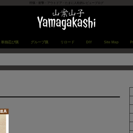
狩猟・射撃・アウトドア・たまに人柱的レビューブログ
単独忍び猟
グループ猟
リロード
DIY
Site Map
P
道具