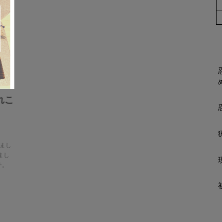
れこ
まし
まし
チ。