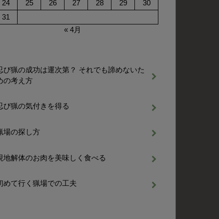
24
25
26
27
28
29
30
31
« 4月
忍び猟の成功は運次第？ それでも諦めないた
めの考え方
忍び猟の気付きを得る
猟場の探し方
現地解体のお肉を美味しく食べる
初めて行く猟場での工夫