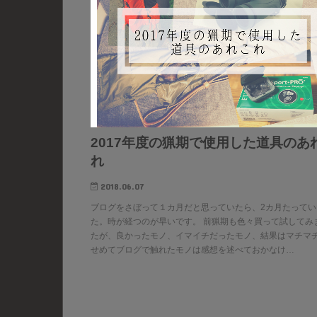
2017年度の猟期で使用した道具のあ
れ
2018.06.07
ブログをさぼって１カ月だと思っていたら、2カ月たってい
た。時が経つのが早いです。 前猟期も色々買って試してみ
たが、良かったモノ、イマイチだったモノ、結果はマチマ
せめてブログで触れたモノは感想を述べておかなけ…