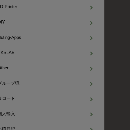
D-Printer
DIY
uting-Apps
KKSLAB
ther
グループ猟
リロード
個人輸入
出猟日記