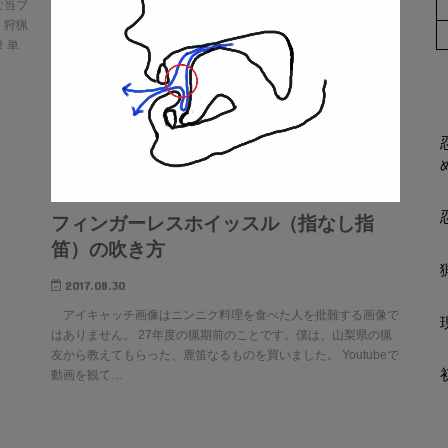
な当ブ
。狩猟
！単
フィンガーレスホイッスル（指なし指
笛）の吹き方
2017.08.30
アイキャッチ画像はニンニク料理を食べた人を批難する画像で
はありません。 27年度の猟期前のことです。僕は、山梨県の猟
友から教えてもらった、鹿笛なるものを買いました。 Youtubeで
動画を観て…