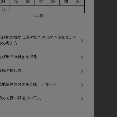
24
25
26
27
28
29
30
31
« 4月
忍び猟の成功は運次第？ それでも諦めないた
めの考え方
忍び猟の気付きを得る
猟場の探し方
現地解体のお肉を美味しく食べる
初めて行く猟場での工夫