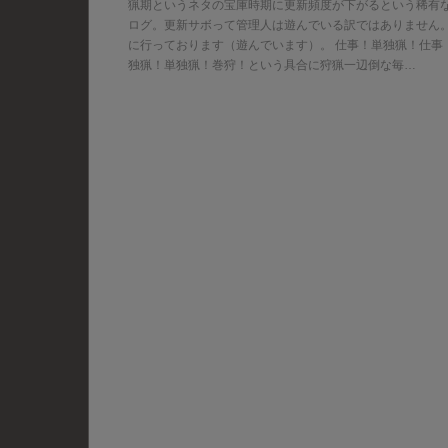
猟期というネタの宝庫時期に更新頻度が下がるという稀有
ログ。更新サボって管理人は遊んでいる訳ではありません
に行っております（遊んでいます）。 仕事！単独猟！仕事
独猟！単独猟！巻狩！という具合に狩猟一辺倒な毎…