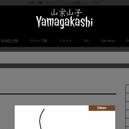
狩猟・射撃・アウトドア・たまに人柱的レビューブログ
単独忍び猟
グループ猟
リロード
DIY
Site Map
P
Other