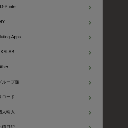
D-Printer
DIY
uting-Apps
KKSLAB
ther
グループ猟
リロード
個人輸入
出猟日記