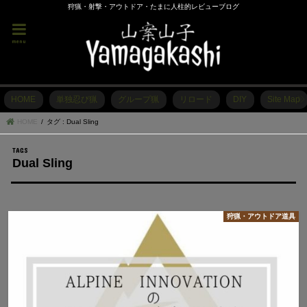
狩猟・射撃・アウトドア・たまに人柱的レビューブログ
menu
HOME
単独忍び猟
グループ猟
リロード
DIY
Site Map
HOME
タグ : Dual Sling
Dual Sling
狩猟・アウトドア道具