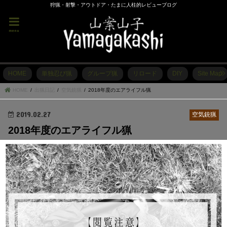
狩猟・射撃・アウトドア・たまに人柱的レビューブログ
menu
HOME
単独忍び猟
グループ猟
リロード
DIY
Site Map
HOME
出猟日記
空気銃猟
2018年度のエアライフル猟
2019.02.27
空気銃猟
2018年度のエアライフル猟