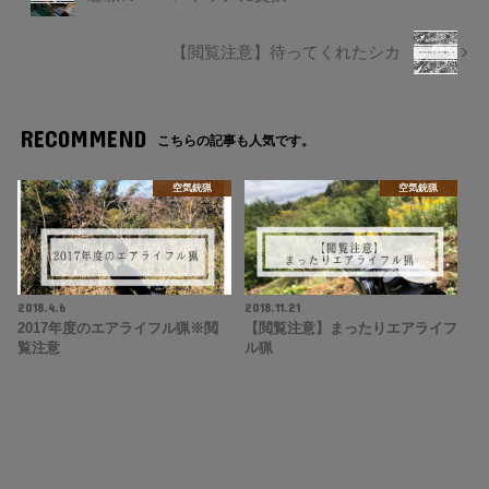
【閲覧注意】待ってくれたシカ
RECOMMEND
こちらの記事も人気です。
空気銃猟
空気銃猟
2018.4.6
2018.11.21
2017年度のエアライフル猟※閲
【閲覧注意】まったりエアライフ
覧注意
ル猟