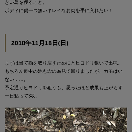
きい鳥を獲ること。
ボディに傷一つ無いキレイなお肉を手に入れたい！
2018年11月18日(日)
まずは当て勘を取り戻すためにとヒヨドリ狙いで出猟。
もちろん道中の池も念の為見て回りましたが、カモはい
ない……。
予定通りヒヨドリを狙うも、思ったほど成果も上がらず
一日粘って3羽。