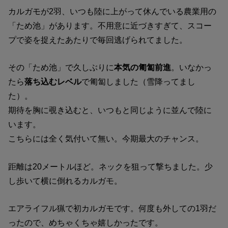
カルガモが2羽、いつも陸に上がって休んでいる農業用の
「ため池」があります。不用意に近づきすぎて、スコー
プで姿を捉えたあたりで毎回逃げられてました。
その「ため池」で久しぶりに
本気の匍匐前進
。いなかっ
たら
落ち込むレベル
で匍匐しました（雪降ってまし
た）。
期待を胸に覗き込むと、いつもと同じように並んで陸に
います。
こちらには全く気付いて無い。今期最大のチャンス。
距離は20メートルほど。ネックを狙って撃ちました。少
し歩いて横に倒れるカルガモ。
エアライフル猟で初カルガモです。何度も外しての1羽だ
ったので、めちゃくちゃ嬉しかったです。