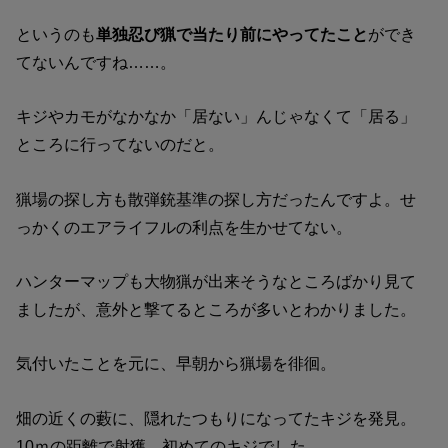
というのも
単独忍び猟で当たり前にやってたこと
ができ
てないんですね……。
キジやカモがなかなか「居ない」んじゃなくて「居る」
ところに行ってないのだと。
猟場の探し方も散弾銃基準の探し方だったんですよ。せ
っかくのエアライフルの利点を生かせてない。
ハンターマップも大物猟が出来そうなところばかり見て
ましたが、意外と撃てるところが多いとわかりました。
気付いたことを元に、早朝から猟場を徘徊。
畑の近くの藪に、隠れたつもりになってたキジを発見。
10ｍの距離で射獲。初めてのキジでした。