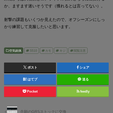
か、ますます迷いそうです（獲れるとは言ってない）。
射撃の課題もいくつか見えたので、オフシーズンにしっ
かり練習して克服したいと思います。
空気銃猟
S510
カモ
キジ
閲覧注意
ポスト
シェア
はてブ
送る
Pocket
feedly
念願のGRSストックに交換