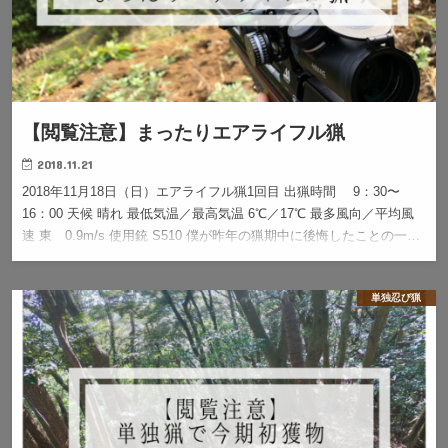
【閲覧注意】まったりエアライフル猟
2018.11.21
2018年11月18日（日）エアライフル猟1回目 出猟時間 9：30〜
16：00 天候 晴れ 最低気温／最高気温 6℃／17℃ 最多風向／平均風
速 東 0.9m/s 使用銃 S510 僕が昨年の猟期中に後悔したことの一…
単独忍び猟