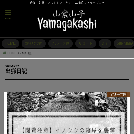
狩猟・射撃・アウトドア・たまに人柱的レビューブログ
menu
HOME
単独忍び猟
グループ猟
リロード
DIY
Site Map
HOME
出猟日記
出猟日記
グループ猟