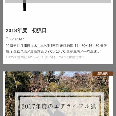
2018年度 初猟日
2018.11.17
2018年11月15日（木）単独猟1回目 出猟時間 11：30〜16：30 天候
晴れ 最低気温／最高気温 3.7℃／16.6℃ 最多風向／平均風速 北
1.4m/s 使用銃 MSS-20 11月15日、ついに解禁です！…
空気銃猟