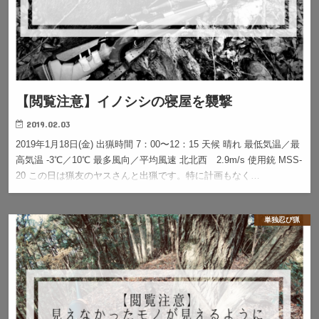
【閲覧注意】イノシシの寝屋を襲撃
2019.02.03
2019年1月18日(金) 出猟時間 7：00〜12：15 天候 晴れ 最低気温／最
高気温 -3℃／10℃ 最多風向／平均風速 北北西 2.9m/s 使用銃 MSS-
20 この日は猟友のヤスさんと出猟です。特に計画もなく…
単独忍び猟