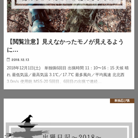
【閲覧注意】見えなかったモノが見えるよう
に…
2018.12.13
2018年12月1日(土) 単独猟6回目 出猟時間 11：10〜16：15 天候 晴
れ 最低気温／最高気温 3.1℃／17.7℃ 最多風向／平均風速 北北西
3.0m/s 使用銃 MSS-20 5回目、6回目の出猟で連続…
単独忍び猟