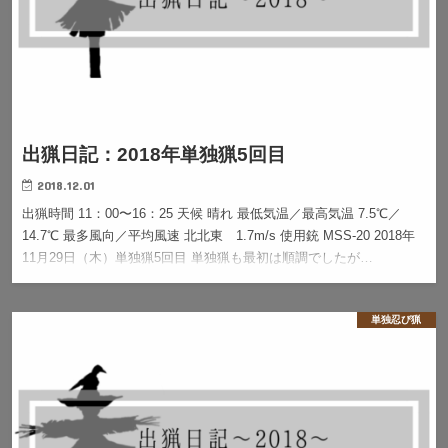
出猟日記：2018年単独猟5回目
2018.12.01
出猟時間 11：00〜16：25 天候 晴れ 最低気温／最高気温 7.5℃／
14.7℃ 最多風向／平均風速 北北東 1.7m/s 使用銃 MSS-20 2018年
11月29日（木）単独猟5回目 単独猟も最初は順調でしたが…
単独忍び猟