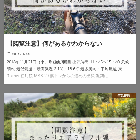
【閲覧注意】何があるかわからない
2018.11.25
2018年11月21日（水）単独猟3回目 出猟時間 11：45〜15：40 天候
晴れ 最低気温／最高気温 2.1℃／18.6℃ 最多風向／平均風速 東
0.7m/s 使用銃 MSS-20 筋トレからの遅めの出猟 猟期に…
空気銃猟