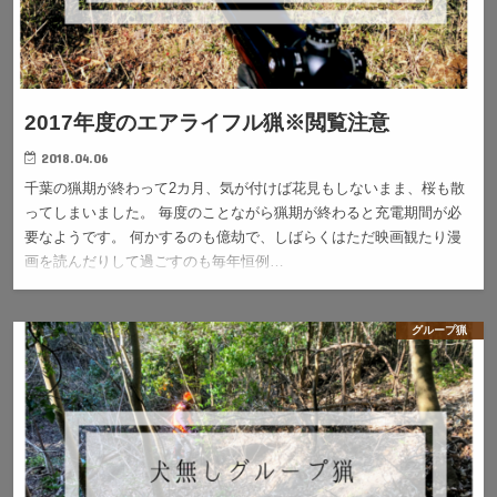
2017年度のエアライフル猟※閲覧注意
2018.04.06
千葉の猟期が終わって2カ月、気が付けば花見もしないまま、桜も散
ってしまいました。 毎度のことながら猟期が終わると充電期間が必
要なようです。 何かするのも億劫で、しばらくはただ映画観たり漫
画を読んだりして過ごすのも毎年恒例…
グループ猟