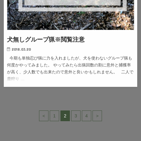
犬無しグループ猟※閲覧注意
2018.03.20
今期も単独忍び猟に力を入れましたが、犬を使わないグループ猟も
何度かやってみました。 やってみたら出猟回数の割に意外と捕獲率
が高く、少人数でも出来たので意外と良いかもしれません。 二人で
鹿狩り …
<
1
2
3
4
>