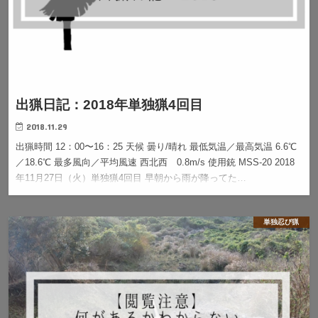
出猟日記：2018年単独猟4回目
2018.11.29
出猟時間 12：00〜16：25 天候 曇り/晴れ 最低気温／最高気温 6.6℃
／18.6℃ 最多風向／平均風速 西北西 0.8m/s 使用銃 MSS-20 2018
年11月27日（火）単独猟4回目 早朝から雨が降ってた…
単独忍び猟