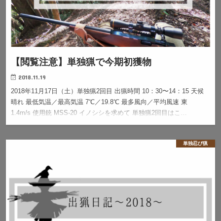
【閲覧注意】単独猟で今期初獲物
2018.11.19
2018年11月17日（土）単独猟2回目 出猟時間 10：30〜14：15 天候
晴れ 最低気温／最高気温 7℃／19.8℃ 最多風向／平均風速 東
1.4m/s 使用銃 MSS-20 イノシシを求めて 単独猟2回目はこ…
単独忍び猟